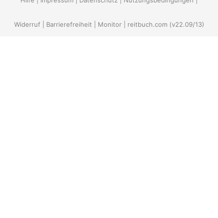
Hilfe
|
Impressum
|
Datenschutz
|
Nutzungsbedingungen
|
Widerruf
|
Barrierefreiheit
|
Monitor
|
reitbuch.com
(v22.09/13)