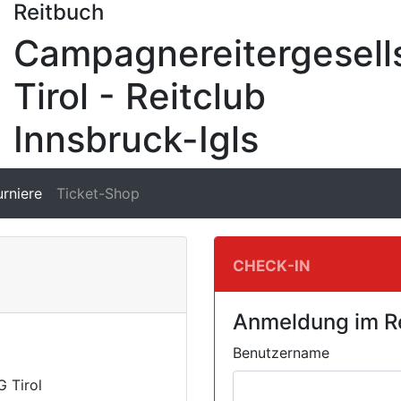
Reitbuch
Campagnereitergesell
Tirol - Reitclub
Innsbruck-Igls
urniere
Ticket-Shop
Check-In
Anmeldung im R
Benutzername
G Tirol