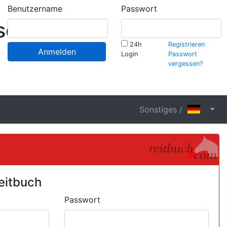
Benutzername
Passwort
schaft
24h
Registrieren
Anmelden
Login
Passwort
vergessen?
Sonstiges /
eitbuch
Passwort